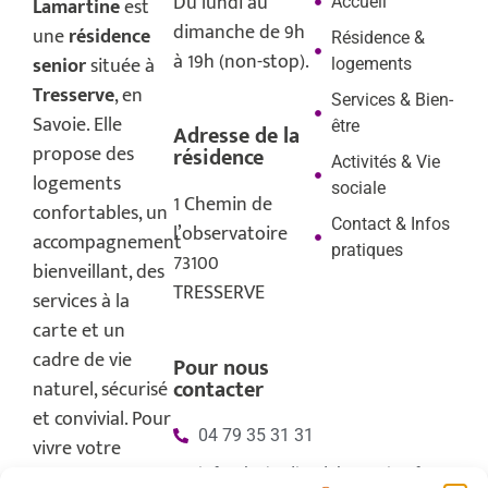
Du lundi au
Accueil
Lamartine
est
dimanche de 9h
une
résidence
Résidence &
à 19h (non-stop).
senior
située à
logements
Tresserve
, en
Services & Bien-
Savoie. Elle
être
Adresse de la
propose des
résidence
Activités & Vie
logements
sociale
1 Chemin de
confortables, un
Contact & Infos
l’observatoire
accompagnement
pratiques
73100
bienveillant, des
TRESSERVE
services à la
carte et un
cadre de vie
Pour nous
contacter
naturel, sécurisé
et convivial. Pour
04 79 35 31 31
vivre votre
retraite en toute
info@lesjardinsdelamartine.fr